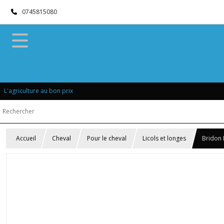
0745815080
L'agriculture au bon prix
Accueil
Cheval
Pour le cheval
Licols et longes
Bridon 