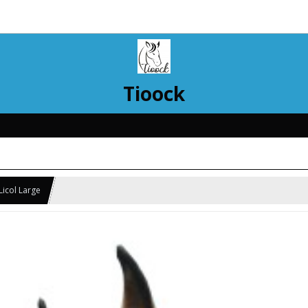
Tioock
Licol Large