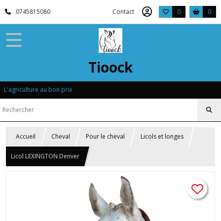
0745815080
Contact
0
0
Tioock
L'agriculture au bon prix
Accueil
Cheval
Pour le cheval
Licols et longes
Licol LEXINGTON Denver