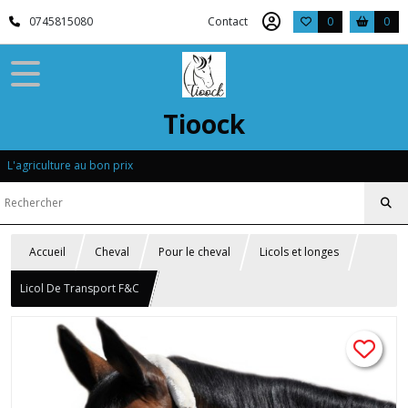
0745815080
Contact
0
0
Tioock
L'agriculture au bon prix
Accueil
Cheval
Pour le cheval
Licols et longes
Licol De Transport F&C