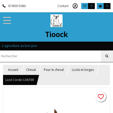
0745815080
Contact
0
0
Tioock
L'agriculture au bon prix
Accueil
Cheval
Pour le cheval
Licols et longes
Licol Corde CANTER