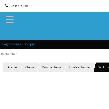
0745815080
L'agriculture au bon prix
Accueil
Cheval
Pour le cheval
Licols et longes
Set Lic