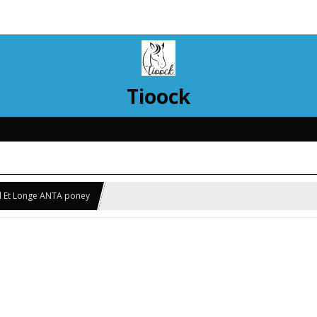
Tioock
ol Et Longe ANTA poney