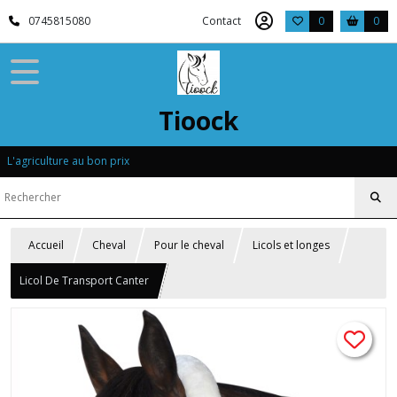
0745815080
Contact
0
0
Tioock
L'agriculture au bon prix
Accueil
Cheval
Pour le cheval
Licols et longes
Licol De Transport Canter