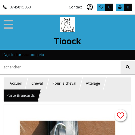
0745815080
Contact
0
0
Tioock
L'agriculture au bon prix
Accueil
Cheval
Pour le cheval
Attelage
Porte Brancards