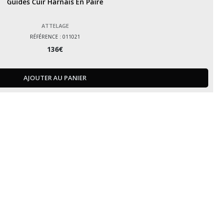
Guides Cuir Harnais En Paire
ATTELAGE
RÉFÉRENCE : 011021
136
€
AJOUTER AU PANIER