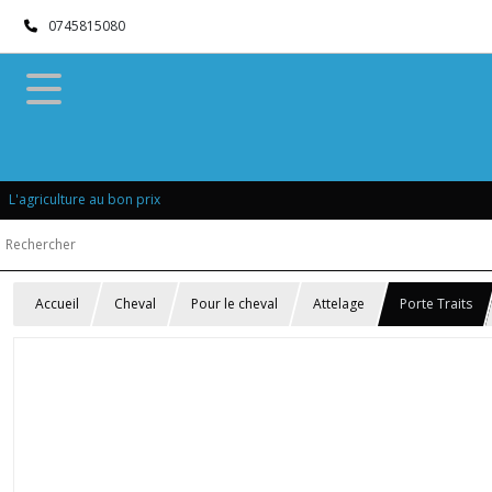
0745815080
L'agriculture au bon prix
Accueil
Cheval
Pour le cheval
Attelage
Porte Traits