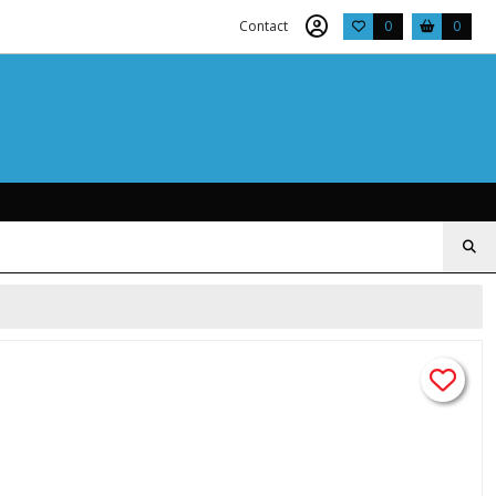
Contact
0
0