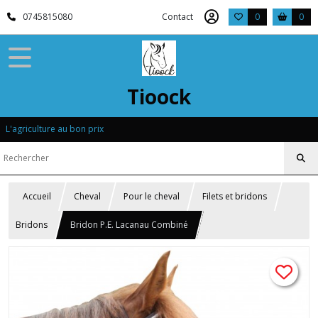
0745815080
Contact
0
0
Tioock
L'agriculture au bon prix
Accueil
Cheval
Pour le cheval
Filets et bridons
Bridons
Bridon P.E. Lacanau Combiné