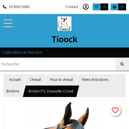
0745815080
Contact
0
0
Tioock
L'agriculture au bon prix
Accueil
Cheval
Pour le cheval
Filets et bridons
Bridons
Bridon P.E. Deauville Croisé