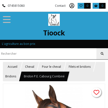
0745815080
Contact
0
0
Tioock
L'agriculture au bon prix
Accueil
Cheval
Pour le cheval
Filets et bridons
Bridons
Bridon P.E. Cabourg Combiné