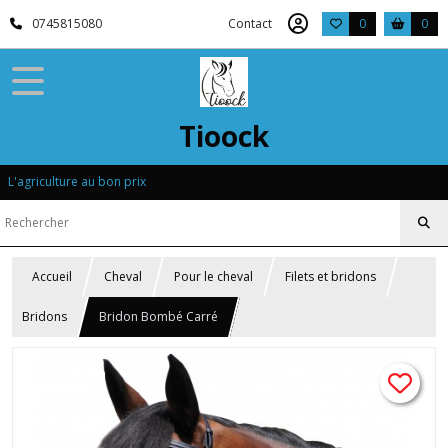
0745815080
Contact
0
0
Tioock
L'agriculture au bon prix
Accueil
Cheval
Pour le cheval
Filets et bridons
Bridons
Bridon Bombé Carré