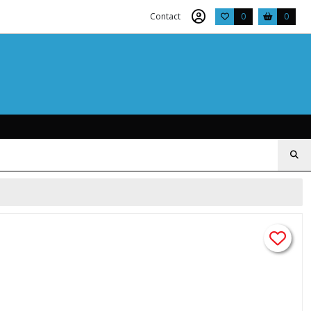
Contact
0
0