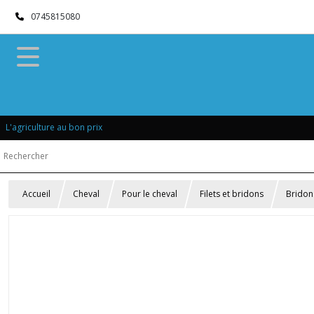
0745815080
L'agriculture au bon prix
Accueil
Cheval
Pour le cheval
Filets et bridons
Bridon