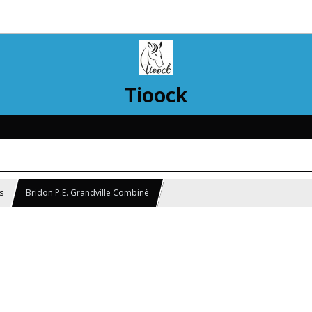
Tioock
s
Bridon P.E. Grandville Combiné