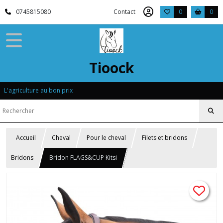
0745815080
Contact
0
0
Tioock
L'agriculture au bon prix
Accueil
Cheval
Pour le cheval
Filets et bridons
Bridons
Bridon FLAGS&CUP Kitsi