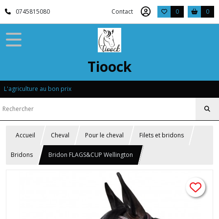
0745815080
Contact
0
0
Tioock
L'agriculture au bon prix
Accueil
Cheval
Pour le cheval
Filets et bridons
Bridons
Bridon FLAGS&CUP Wellington