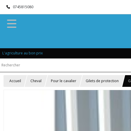
0745815080
L'agriculture au bon prix
Accueil
Cheval
Pour le cavalier
Gilets de protection
G