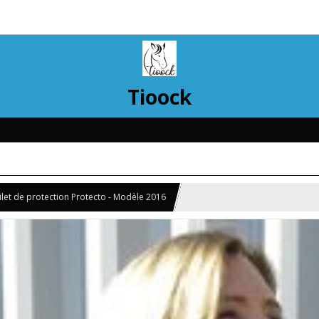
Tioock
ilet de protection Protecto - Modèle 2016