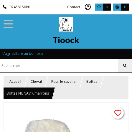
0745815080
Contact
0
0
Tioock
L'agriculture au bon prix
Accueil
Cheval
Pour le cavalier
Bottes
Bottes NUNAVIK marrons