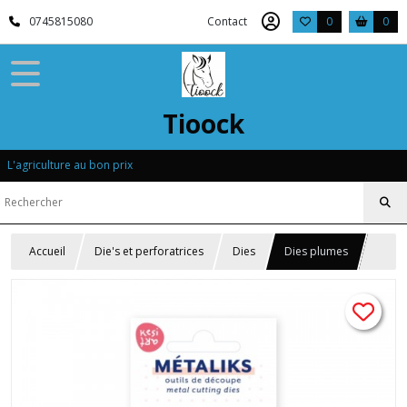
0745815080
Contact
0
0
Tioock
L'agriculture au bon prix
Accueil
Die's et perforatrices
Dies
Dies plumes