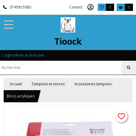
0745815080
Contact
0
0
Tioock
L'agriculture au bon prix
Accueil
Tampons et encres
Accessoires tampons
Blocs acryliques