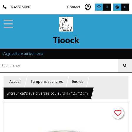
0745815080
Contact
0
0
Tioock
L'agriculture au bon prix
Accueil
Tampons et encres
Encres
Encreur cat's eye diverses couleurs 4,7*2,7*2 cm