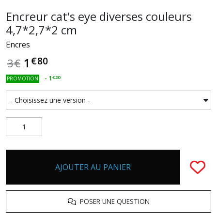
Encreur cat's eye diverses couleurs
4,7*2,7*2 cm
Encres
€
80
1
3
€
-
1
€
20
PROMOTION
AJOUTER AU PANIER
POSER UNE QUESTION