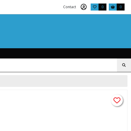
Contact
0
0