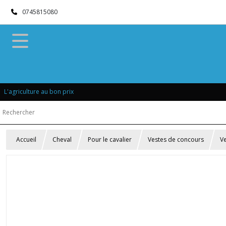
0745815080
L'agriculture au bon prix
Accueil
Cheval
Pour le cavalier
Vestes de concours
V