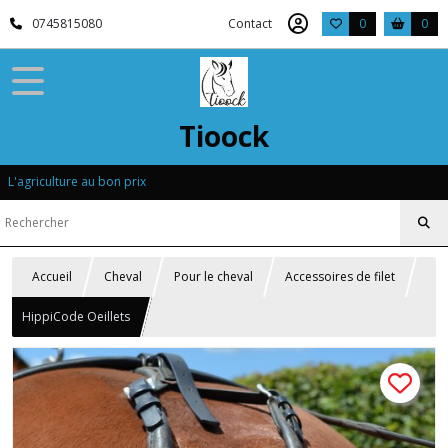
0745815080
Contact
0
0
Tioock
L'agriculture au bon prix
Accueil
Cheval
Pour le cheval
Accessoires de filet
HippiCode Oeillets