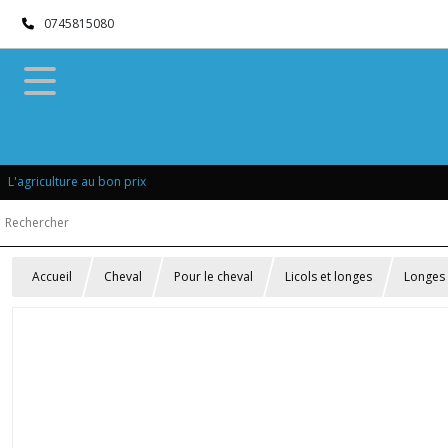
0745815080
L'agriculture au bon prix
Accueil
Cheval
Pour le cheval
Licols et longes
Longes