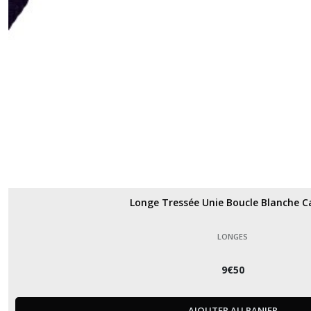
Longe Tressée Unie Boucle Blanche C
LONGES
9
€
50
AJOUTER AU PANIER