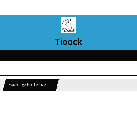
Tioock
Equilonge Eric Le Tixerant