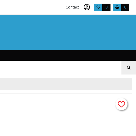
Contact
0
0