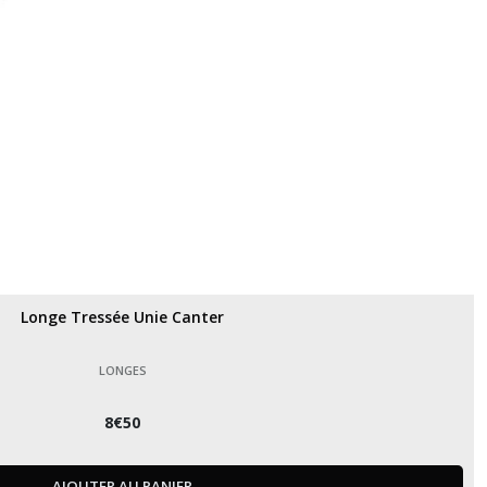
Longe Tressée Unie Canter
LONGES
8
€
50
AJOUTER AU PANIER