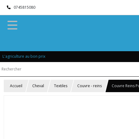
0745815080
L'agriculture au bon prix
Accueil
Cheval
Textiles
Couvre - reins
Couvre Reins P