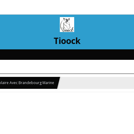
Tioock
olaire Avec Brandebourg Marine