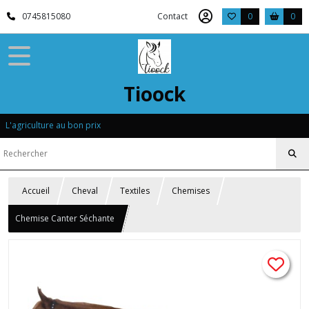
0745815080
Contact
0
0
Tioock
L'agriculture au bon prix
Accueil
Cheval
Textiles
Chemises
Chemise Canter Séchante