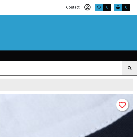
Contact
0
0