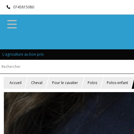
0745815080
L'agriculture au bon prix
Accueil
Cheval
Pour le cavalier
Polos
Polos enfant