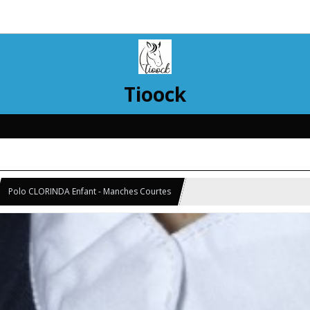
Tioock
Polo CLORINDA Enfant - Manches Courtes