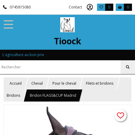
0745815080
Contact
0
0
Tioock
L'agriculture au bon prix
Accueil
Cheval
Pour le cheval
Filets et bridons
Bridons
Bridon FLAGS&CUP Madrid