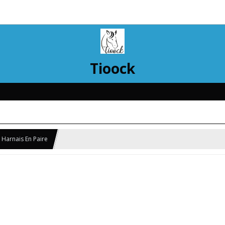
Tioock
 Harnais En Paire