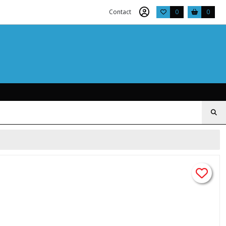
Contact
0
0