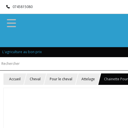
0745815080
L'agriculture au bon prix
Accueil
Cheval
Pour le cheval
Attelage
Chainette Pour