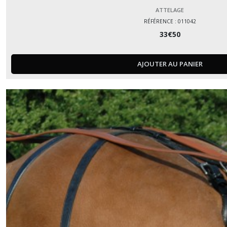
ATTELAGE
RÉFÉRENCE : 011042
33
€
50
AJOUTER AU PANIER