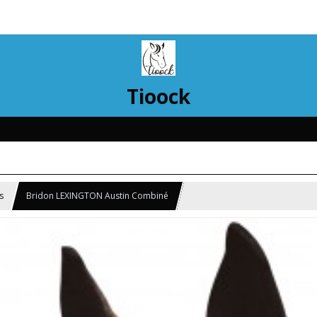
Tioock
s
Bridon LEXINGTON Austin Combiné