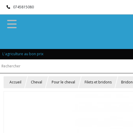
0745815080
L'agriculture au bon prix
Accueil
Cheval
Pour le cheval
Filets et bridons
Bridon