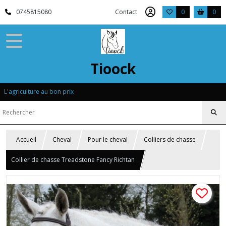
0745815080
Contact
0
0
Tioock
L'agriculture au bon prix
Accueil
Cheval
Pour le cheval
Colliers de chasse
Collier de chasse Treadstone Fancy Richtan