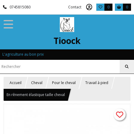
0745815080
Contact
0
0
Tioock
L'agriculture au bon prix
Accueil
Cheval
Pour le cheval
Travail à pied
En rênement élastique taille cheval