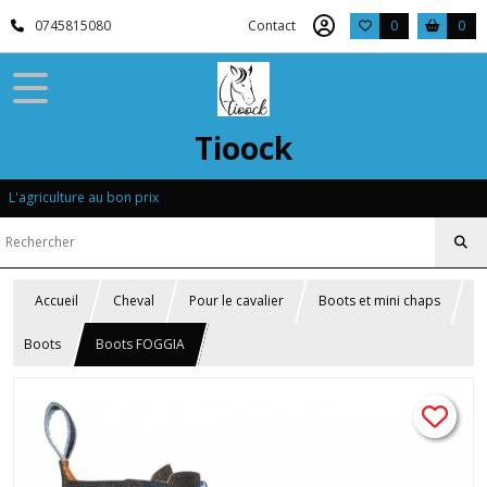
0745815080
Contact
0
0
Tioock
L'agriculture au bon prix
Accueil
Cheval
Pour le cavalier
Boots et mini chaps
Boots
Boots FOGGIA