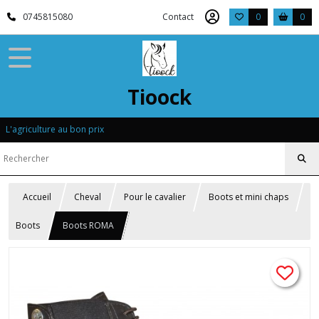
0745815080
Contact
0
0
Tioock
L'agriculture au bon prix
Accueil
Cheval
Pour le cavalier
Boots et mini chaps
Boots
Boots ROMA