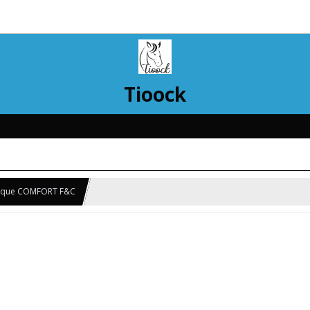
Tioock
mique COMFORT F&C