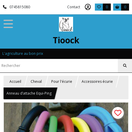
0745815080
Contact
0
0
Tioock
L'agriculture au bon prix
Accueil
Cheval
Pour l'écurie
Accessoires écurie
Anneau d’attache Equi-Ping