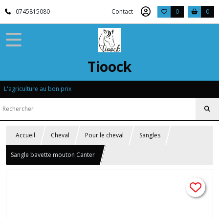
0745815080
Contact
0
0
Tioock
L'agriculture au bon prix
Accueil
Cheval
Pour le cheval
Sangles
Sangle bavette mouton Canter