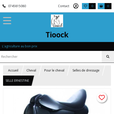
0745815080
Contact
0
0
Tioock
L'agriculture au bon prix
Accueil
Cheval
Pour le cheval
Selles de dressage
SELLE ERNESTINE