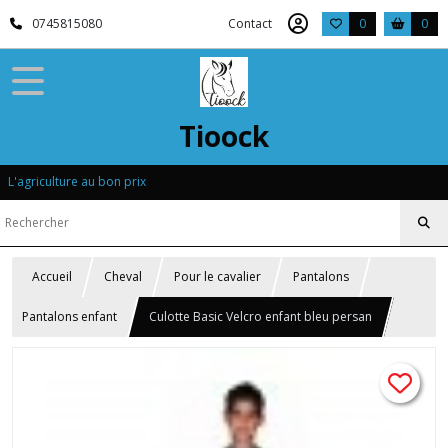
0745815080
Contact
0
0
Tioock
L'agriculture au bon prix
Accueil
Cheval
Pour le cavalier
Pantalons
Pantalons enfant
Culotte Basic Velcro enfant bleu persan